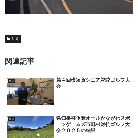
結果
関連記事
第４回横須賀シニア親睦ゴルフ大
結果
会
県知事杯争奪オールかながわスポ
結果
ーツゲームズ市町村対抗ゴルフ大
会２０２５の結果