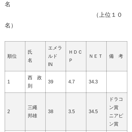
名
（上位１０
名）
エメラ
氏
ＨＤＣ
順位
ルド
ＮＥＴ
備 考
名
Ｐ
IN
西 政
1
39
4.7
34.3
則
ドラコ
三繩
ン賞
2
38
3.5
34.5
邦雄
ニアピ
ン賞