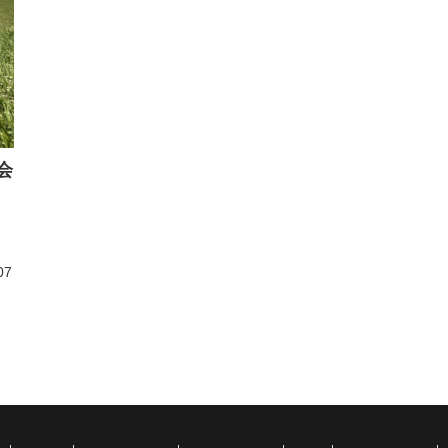
会
す
ァ
ジ
07
し