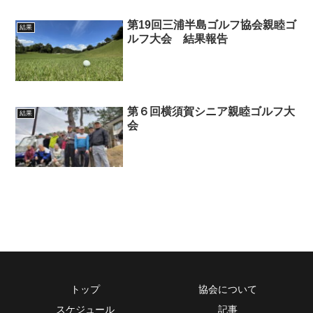
第19回三浦半島ゴルフ協会親睦ゴ
結果
ルフ大会 結果報告
第６回横須賀シニア親睦ゴルフ大
結果
会
トップ
協会について
スケジュール
記事