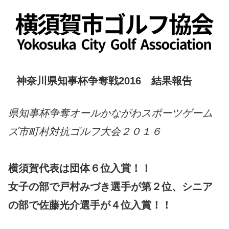
神奈川県知事杯争奪戦2016 結果報告
県知事杯争奪オールかながわスポーツゲーム
ズ市町村対抗ゴルフ大会２０１６
横須賀代表は団体６位入賞！！
女子の部で戸村みづき選手が第２位、シニア
の部で佐藤光介選手が４位入賞！！