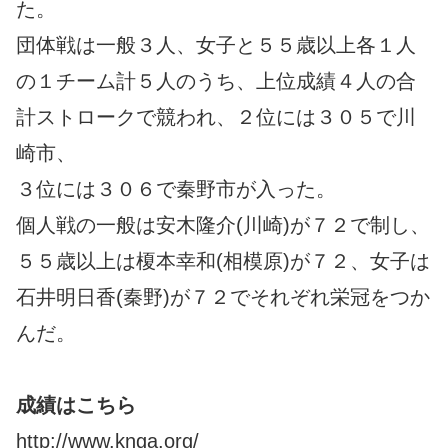
た。
団体戦は一般３人、女子と５５歳以上各１人
の１チーム計５人のうち、上位成績４人の合
計ストロークで競われ、２位には３０５で川
崎市、
３位には３０６で秦野市が入った。
個人戦の一般は安木隆介(川崎)が７２で制し、
５５歳以上は榎本幸和(相模原)が７２、女子は
石井明日香(秦野)が７２でそれぞれ栄冠をつか
んだ。
成績はこちら
http://www.knga.org/